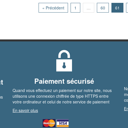
« Précédent
1
…
60
61
Paiement sécurisé
t
No
Quand vous effectuez un paiement sur notre site, nous
me
utilisons une connexion chiffrée de type HTTPS entre
us
co
votre ordinateur et celui de notre service de paiement
En
En savoir plus