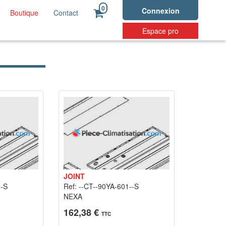
0
Connexion
Boutique
Contact
Espace pro
JOINT
--S
Ref: --CT--90YA-601--S
NEXA
162,38 €
TTC