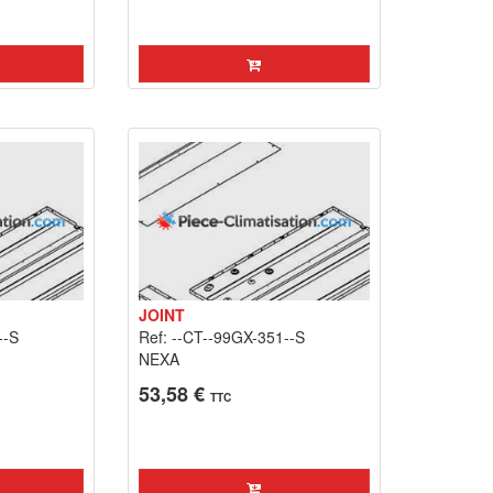
JOINT
--S
Ref: --CT--99GX-351--S
NEXA
53,58 €
TTC