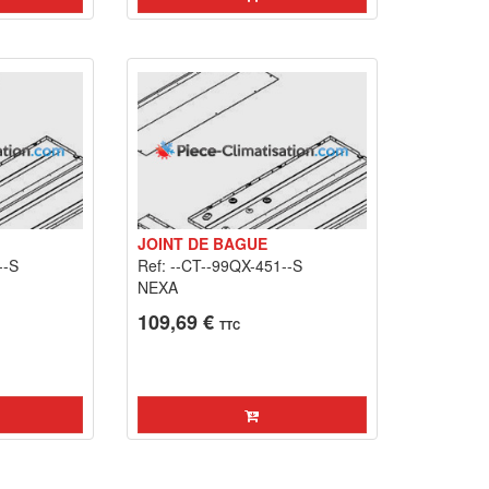
JOINT DE BAGUE
--S
Ref: --CT--99QX-451--S
NEXA
109,69 €
TTC