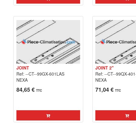
JOINT
JOINT 2''
Ref: --CT--99GX-601LAS
Ref: --CT--99QX-401
NEXA
NEXA
84,65 €
71,04 €
TTC
TTC