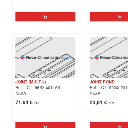
JOINT (MULT 2)
JOINT ROND
Ref: --CT--96SX-401LAS
Ref: --CT--99GX-201
NEXA
NEXA
71,64 €
23,81 €
TTC
TTC