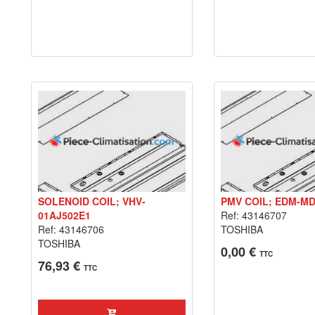
SOLENOID COIL; VHV-
PMV COIL; EDM-MD
01AJ502E1
Ref: 43146707
Ref: 43146706
TOSHIBA
TOSHIBA
0,00 €
TTC
76,93 €
TTC