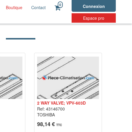
0
Connexion
Boutique
Contact
Espace pro
2 WAY VALVE; VPV-603D
Ref: 43146700
TOSHIBA
98,14 €
TTC