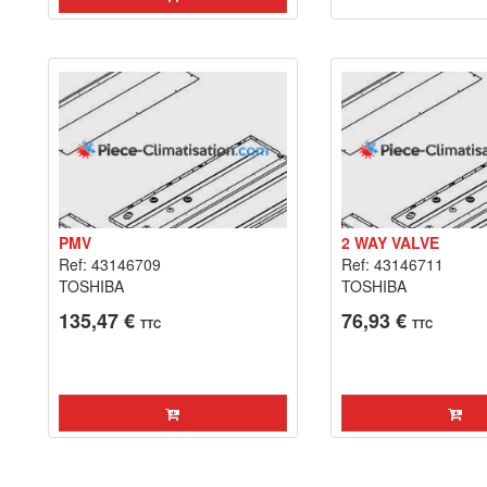
PMV
2 WAY VALVE
Ref: 43146709
Ref: 43146711
TOSHIBA
TOSHIBA
135,47 €
76,93 €
TTC
TTC