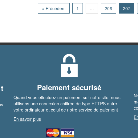
« Précédent
1
…
206
207
Paiement sécurisé
t
No
Quand vous effectuez un paiement sur notre site, nous
me
utilisons une connexion chiffrée de type HTTPS entre
us
co
votre ordinateur et celui de notre service de paiement
En
En savoir plus