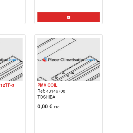
12TF-3
PMV COIL
Ref: 43146708
TOSHIBA
0,00 €
TTC