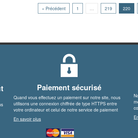
« Précédent
1
…
219
220
Paiement sécurisé
t
No
Quand vous effectuez un paiement sur notre site, nous
me
utilisons une connexion chiffrée de type HTTPS entre
us
co
votre ordinateur et celui de notre service de paiement
En
En savoir plus