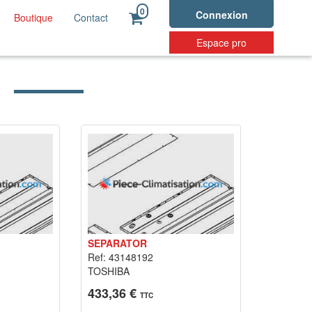
0
Connexion
Boutique
Contact
Espace pro
SEPARATOR
Ref: 43148192
TOSHIBA
433,36 €
TTC