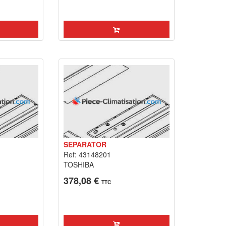
SEPARATOR
Ref: 43148201
TOSHIBA
378,08 €
TTC