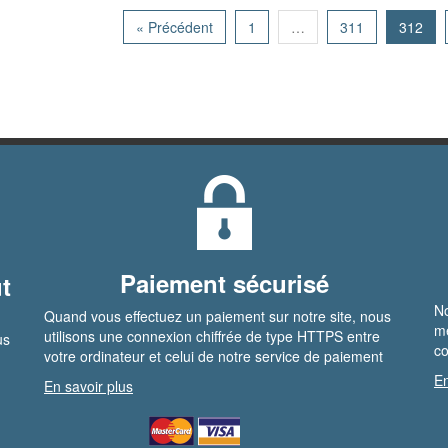
« Précédent
1
…
311
312
Paiement sécurisé
t
No
Quand vous effectuez un paiement sur notre site, nous
me
utilisons une connexion chiffrée de type HTTPS entre
us
co
votre ordinateur et celui de notre service de paiement
En
En savoir plus