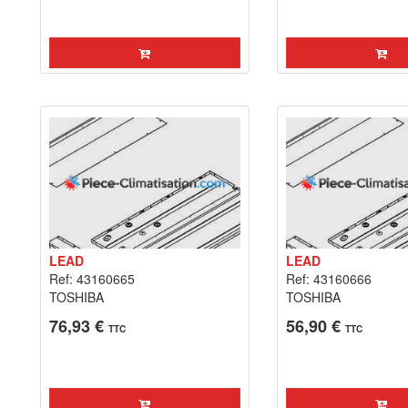
LEAD
LEAD
Ref: 43160665
Ref: 43160666
TOSHIBA
TOSHIBA
76,93 €
56,90 €
TTC
TTC