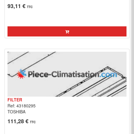
93,11 €
TTC
FILTER
Ref: 43180295
TOSHIBA
111,28 €
TTC