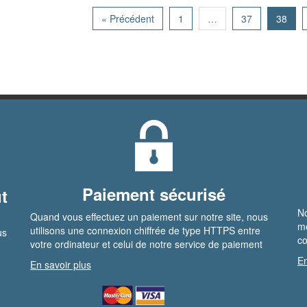
« Précédent
1
…
37
38
Paiement sécurisé
t
No
Quand vous effectuez un paiement sur notre site, nous
me
utilisons une connexion chiffrée de type HTTPS entre
us
co
votre ordinateur et celui de notre service de paiement
En
En savoir plus