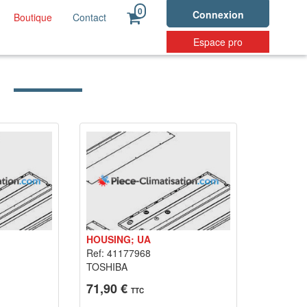
0
Connexion
Boutique
Contact
Espace pro
HOUSING; UA
Ref: 41177968
TOSHIBA
71,90 €
TTC