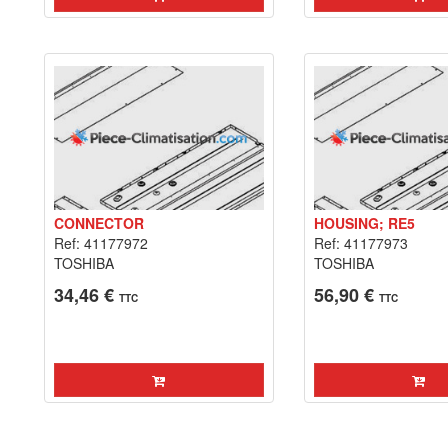
CONNECTOR
HOUSING; RE5
Ref: 41177972
Ref: 41177973
TOSHIBA
TOSHIBA
34,46 €
56,90 €
TTC
TTC