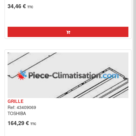
34,46 €
TTC
GRILLE
Ref: 43409069
TOSHIBA
164,29 €
TTC