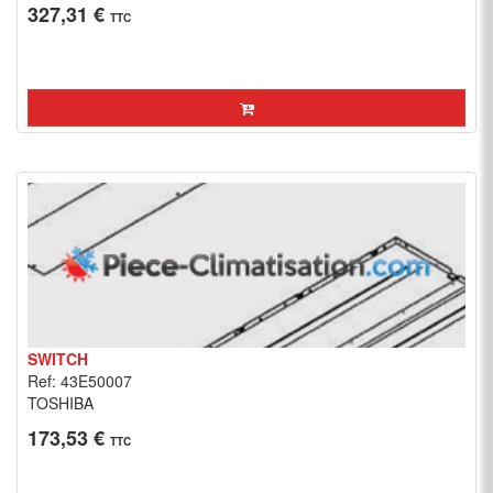
327,31 €
TTC
SWITCH
Ref: 43E50007
TOSHIBA
173,53 €
TTC