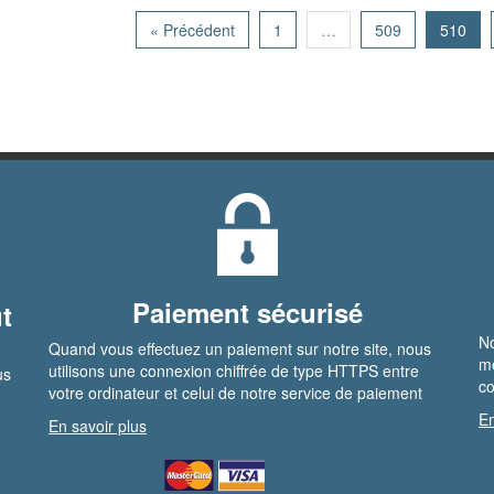
« Précédent
1
…
509
510
Paiement sécurisé
t
No
Quand vous effectuez un paiement sur notre site, nous
me
utilisons une connexion chiffrée de type HTTPS entre
us
co
votre ordinateur et celui de notre service de paiement
En
En savoir plus