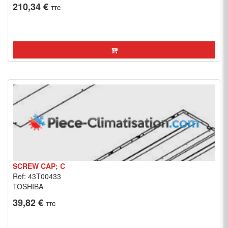
210,34 €
TTC
SCREW CAP; C
Ref: 43T00433
TOSHIBA
39,82 €
TTC