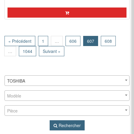
« Précédent
1
…
606
607
608
…
1044
Suivant »
TOSHIBA
Modèle
Pièce
Rechercher