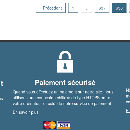
« Précédent
1
…
637
638
Paiement sécurisé
t
No
Quand vous effectuez un paiement sur notre site, nous
me
utilisons une connexion chiffrée de type HTTPS entre
us
co
votre ordinateur et celui de notre service de paiement
En
En savoir plus