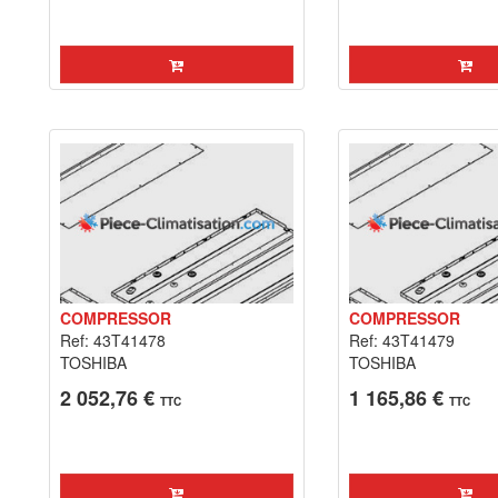
COMPRESSOR
COMPRESSOR
Ref: 43T41478
Ref: 43T41479
TOSHIBA
TOSHIBA
2 052,76 €
1 165,86 €
TTC
TTC