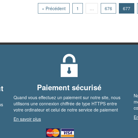
« Précédent
1
…
676
677
Paiement sécurisé
t
No
Quand vous effectuez un paiement sur notre site, nous
me
utilisons une connexion chiffrée de type HTTPS entre
us
co
votre ordinateur et celui de notre service de paiement
En
En savoir plus