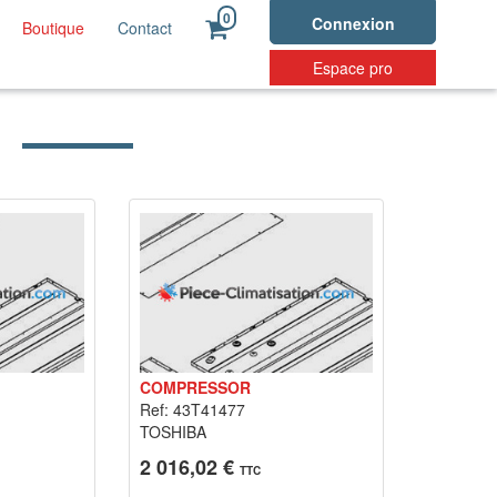
0
Connexion
Boutique
Contact
Espace pro
COMPRESSOR
Ref: 43T41477
TOSHIBA
2 016,02 €
TTC