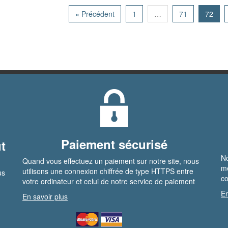
« Précédent
1
…
71
72
Paiement sécurisé
t
No
Quand vous effectuez un paiement sur notre site, nous
me
utilisons une connexion chiffrée de type HTTPS entre
us
co
votre ordinateur et celui de notre service de paiement
En
En savoir plus