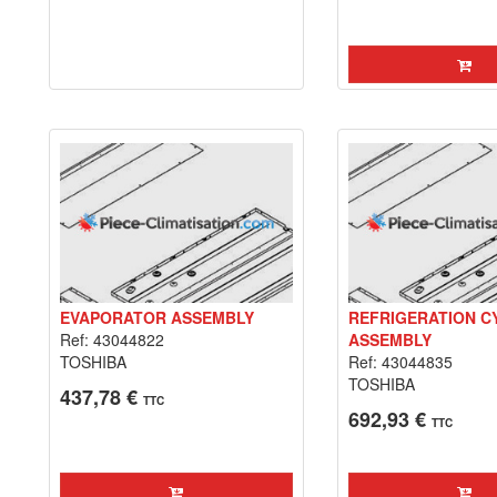
EVAPORATOR ASSEMBLY
REFRIGERATION C
Ref: 43044822
ASSEMBLY
TOSHIBA
Ref: 43044835
TOSHIBA
437,78 €
TTC
692,93 €
TTC