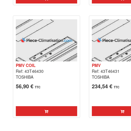
PMV COIL
PMV
Ref: 43T46430
Ref: 43T46431
TOSHIBA
TOSHIBA
56,90 €
234,54 €
TTC
TTC