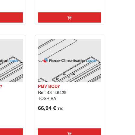
.7
PMV BODY
Ref: 43T46429
TOSHIBA
66,94 €
TTC