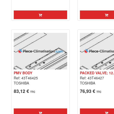
PMV BODY
PACKED VALVE; 12
Ref: 43T46425
Ref: 43T46427
TOSHIBA
TOSHIBA
83,12 €
76,93 €
TTC
TTC