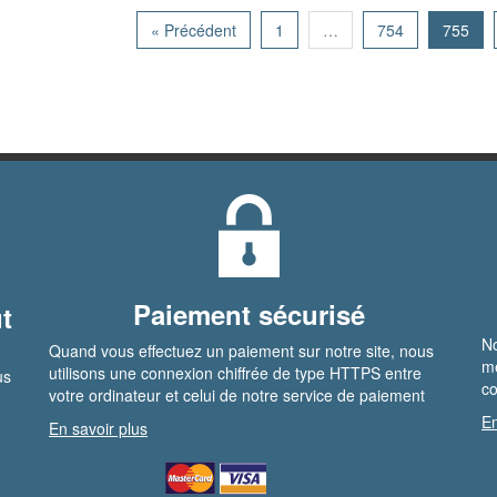
« Précédent
1
…
754
755
Paiement sécurisé
t
No
Quand vous effectuez un paiement sur notre site, nous
me
utilisons une connexion chiffrée de type HTTPS entre
us
co
votre ordinateur et celui de notre service de paiement
En
En savoir plus