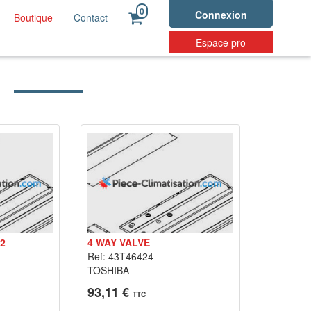
0
Connexion
Boutique
Contact
Espace pro
52
4 WAY VALVE
Ref: 43T46424
TOSHIBA
93,11 €
TTC