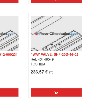
012-000231
4WAY VALVE; SHF-20D-46-02
Ref: 43T46549
TOSHIBA
236,57 €
TTC