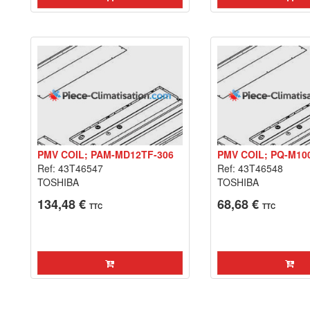
PMV COIL; PAM-MD12TF-306
PMV COIL; PQ-M10
Ref: 43T46547
Ref: 43T46548
TOSHIBA
TOSHIBA
134,48 €
68,68 €
TTC
TTC