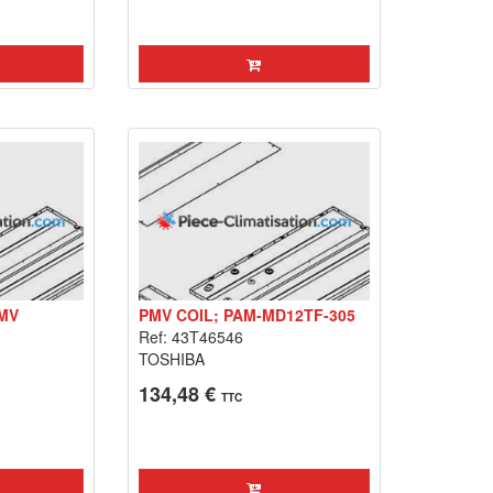
PMV
PMV COIL; PAM-MD12TF-305
Ref: 43T46546
TOSHIBA
134,48 €
TTC