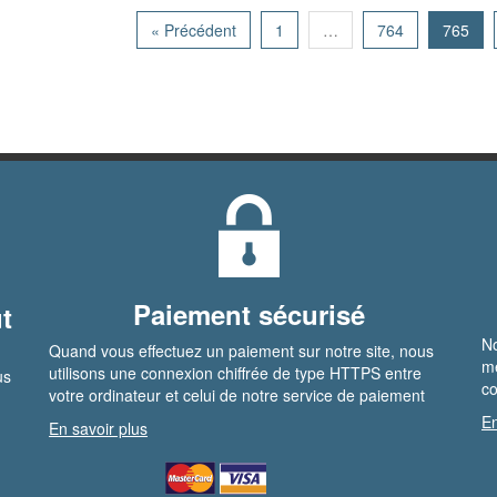
« Précédent
1
…
764
765
Paiement sécurisé
t
No
Quand vous effectuez un paiement sur notre site, nous
me
utilisons une connexion chiffrée de type HTTPS entre
us
co
votre ordinateur et celui de notre service de paiement
En
En savoir plus