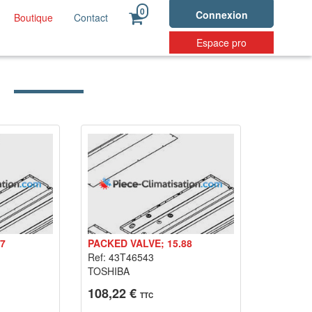
0
Connexion
Boutique
Contact
Espace pro
.7
PACKED VALVE; 15.88
Ref: 43T46543
TOSHIBA
108,22 €
TTC