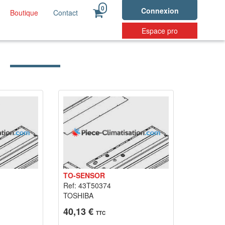
0
Connexion
Boutique
Contact
Espace pro
TO-SENSOR
Ref: 43T50374
TOSHIBA
40,13 €
TTC