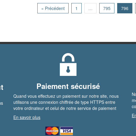
« Précédent
1
…
795
796
Paiement sécurisé
t
No
Quand vous effectuez un paiement sur notre site, nous
me
utilisons une connexion chiffrée de type HTTPS entre
us
co
votre ordinateur et celui de notre service de paiement
En
En savoir plus