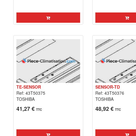
TE-SENSOR
SENSOR-TD
Ref: 43T50375
Ref: 43T50376
TOSHIBA
TOSHIBA
41,27 €
48,92 €
TTC
TTC