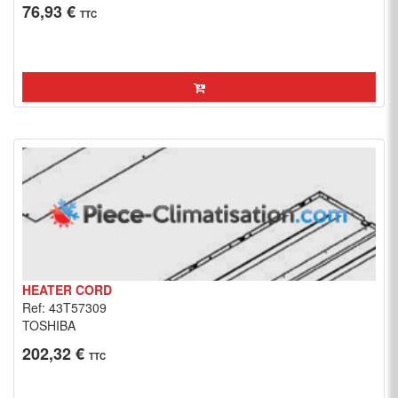
76,93 €
TTC
HEATER CORD
Ref: 43T57309
TOSHIBA
202,32 €
TTC