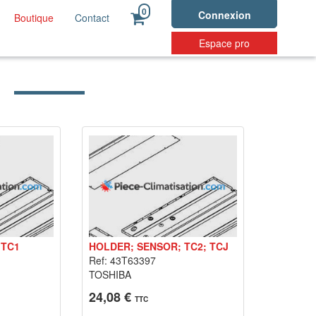
0
Connexion
Boutique
Contact
Espace pro
 TC1
HOLDER; SENSOR; TC2; TCJ
Ref: 43T63397
TOSHIBA
24,08 €
TTC