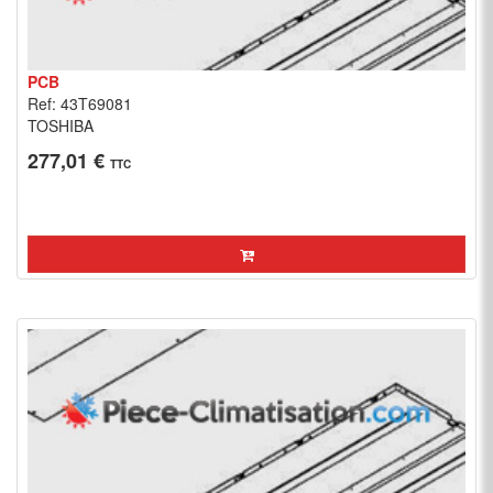
PCB
Ref: 43T69081
TOSHIBA
277,01 €
TTC