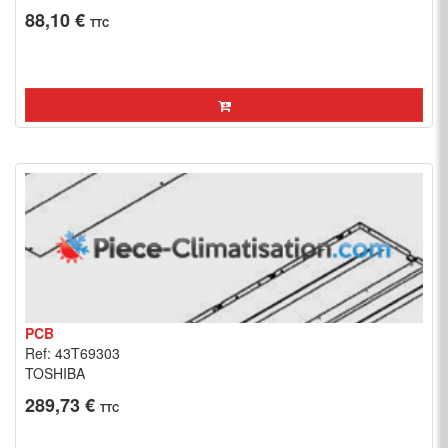
88,10 €
TTC
PCB
Ref: 43T69303
TOSHIBA
289,73 €
TTC