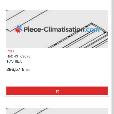
PCB
Ref: 43T69076
TOSHIBA
266,57 €
TTC