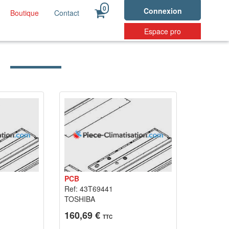
0
Connexion
Boutique
Contact
Espace pro
PCB
Ref: 43T69441
TOSHIBA
160,69 €
TTC