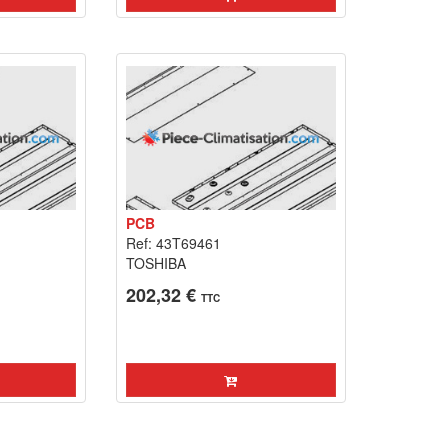
PCB
Ref: 43T69461
TOSHIBA
202,32 €
TTC