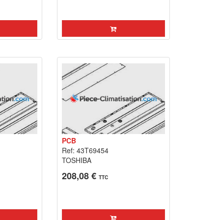
PCB
Ref: 43T69454
TOSHIBA
208,08 €
TTC