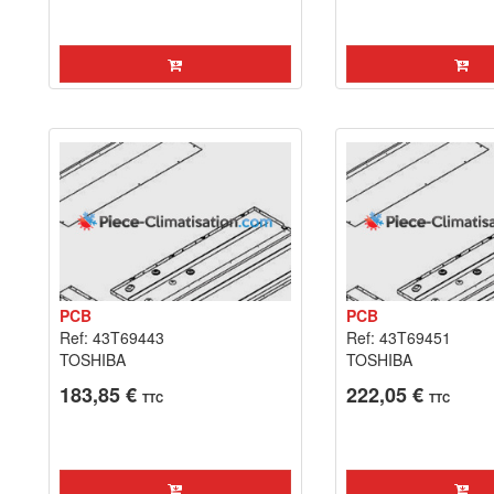
PCB
PCB
Ref: 43T69443
Ref: 43T69451
TOSHIBA
TOSHIBA
183,85 €
222,05 €
TTC
TTC