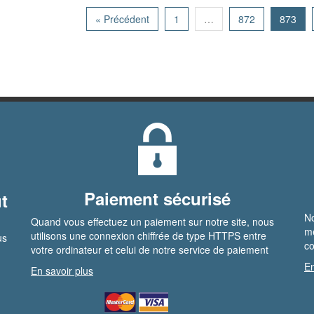
« Précédent
1
…
872
873
Paiement sécurisé
t
No
Quand vous effectuez un paiement sur notre site, nous
me
utilisons une connexion chiffrée de type HTTPS entre
us
co
votre ordinateur et celui de notre service de paiement
En
En savoir plus