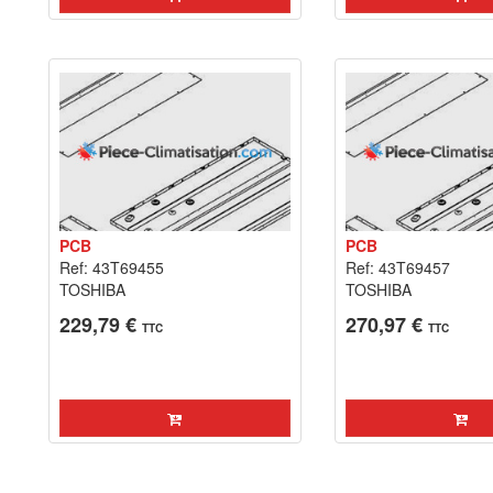
PCB
PCB
Ref: 43T69455
Ref: 43T69457
TOSHIBA
TOSHIBA
229,79 €
270,97 €
TTC
TTC