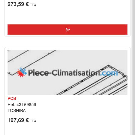
273,59 €
TTC
PCB
Ref: 43T69859
TOSHIBA
197,69 €
TTC