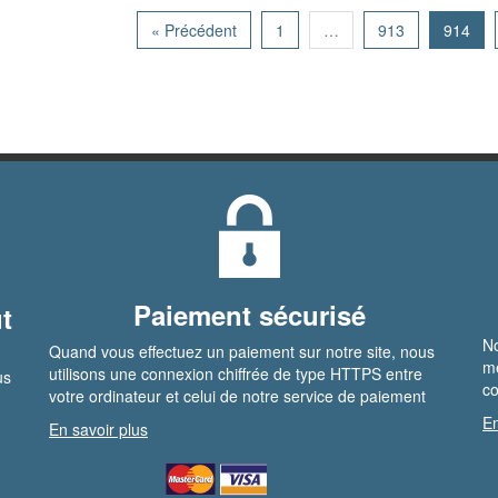
« Précédent
1
…
913
914
Paiement sécurisé
t
No
Quand vous effectuez un paiement sur notre site, nous
me
utilisons une connexion chiffrée de type HTTPS entre
us
co
votre ordinateur et celui de notre service de paiement
En
En savoir plus