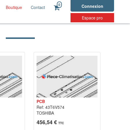
0
Connexion
Boutique
Contact
Espace pro
PCB
Ref: 43T6V574
TOSHIBA
456,54 €
TTC