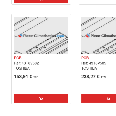
PCB
PCB
Ref: 43T6V582
Ref: 43T6V585
TOSHIBA
TOSHIBA
153,91 €
238,27 €
TTC
TTC