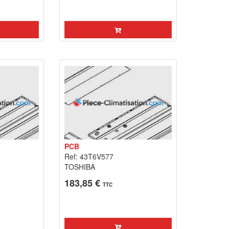
PCB
Ref: 43T6V577
TOSHIBA
183,85 €
TTC