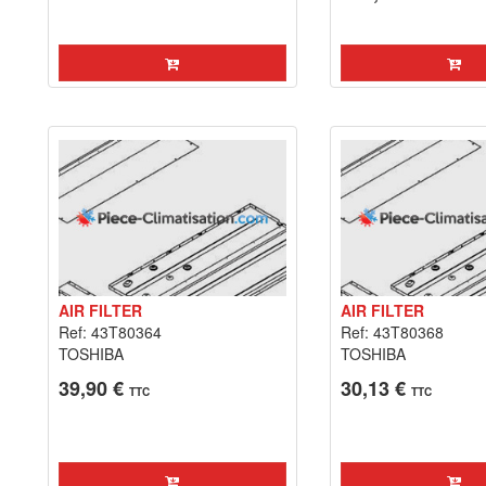
AIR FILTER
AIR FILTER
Ref: 43T80364
Ref: 43T80368
TOSHIBA
TOSHIBA
39,90 €
30,13 €
TTC
TTC