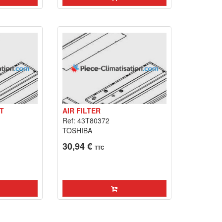
T
AIR FILTER
Ref: 43T80372
TOSHIBA
30,94 €
TTC