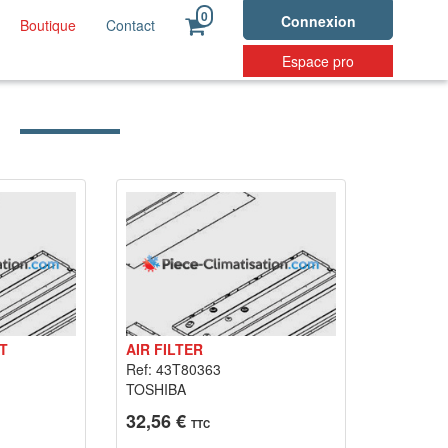
0
Connexion
Boutique
Contact
Espace pro
T
AIR FILTER
Ref: 43T80363
TOSHIBA
32,56 €
TTC