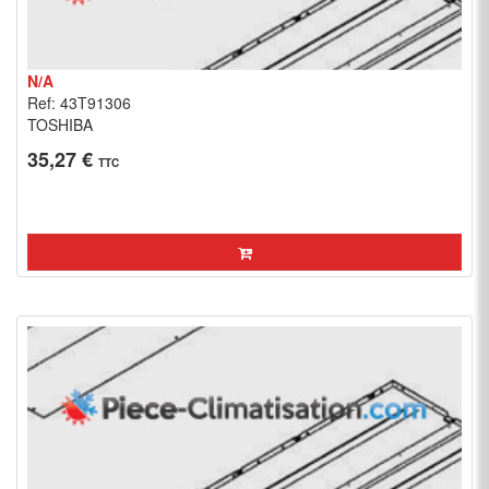
N/A
Ref: 43T91306
TOSHIBA
35,27 €
TTC