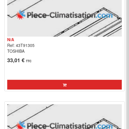
N/A
Ref: 43T91305
TOSHIBA
33,01 €
TTC