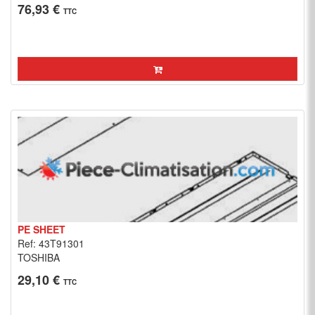
76,93 €
TTC
PE SHEET
Ref: 43T91301
TOSHIBA
29,10 €
TTC