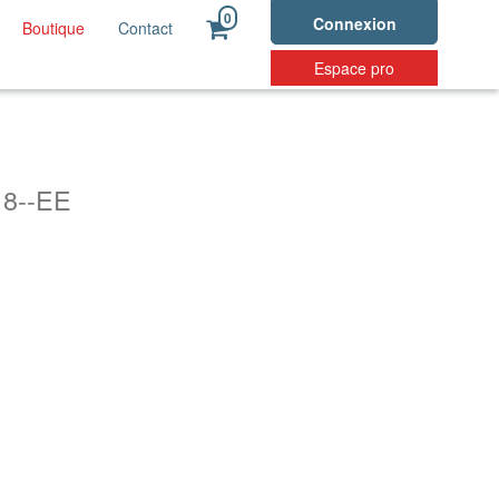
0
Connexion
Boutique
Contact
Espace pro
18--EE