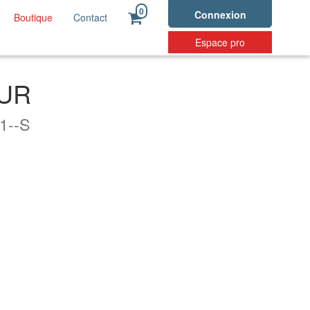
0
Connexion
Boutique
Contact
Espace pro
UR
1--S