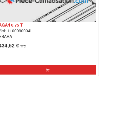
AGA/I 0.75 T
Ref: 1100090004I
EBARA
434,52 €
TTC