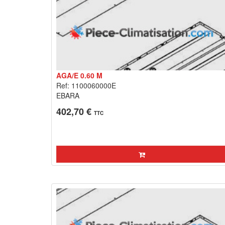
AGA/E 0.60 M
Ref: 1100060000E
EBARA
402,70 €
TTC