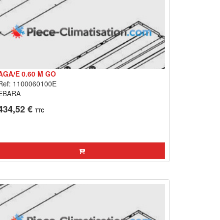
AGA/E 0.60 M GO
Ref: 1100060100E
EBARA
434,52 €
TTC