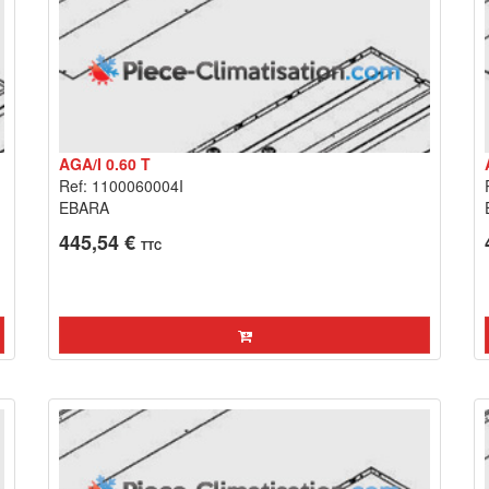
AGA/I 0.60 T
Ref: 1100060004I
EBARA
445,54 €
TTC