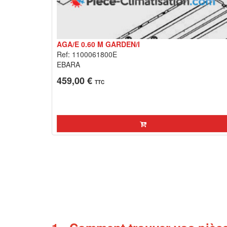
AGA/E 0.60 M GARDEN/I
Ref: 1100061800E
EBARA
459,00 €
TTC