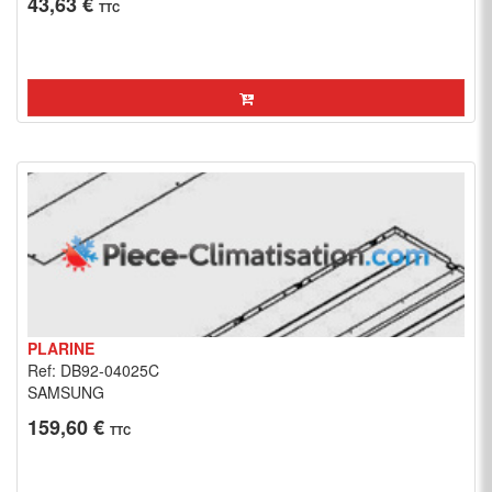
43,63 €
TTC
PLARINE
Ref: DB92-04025C
SAMSUNG
159,60 €
TTC