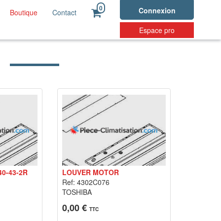
0
Connexion
Boutique
Contact
Espace pro
40-43-2R
LOUVER MOTOR
Ref: 4302C076
TOSHIBA
0,00 €
TTC