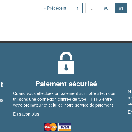
« Précédent
1
…
60
61
Paiement sécurisé
t
No
Quand vous effectuez un paiement sur notre site, nous
me
utilisons une connexion chiffrée de type HTTPS entre
us
co
votre ordinateur et celui de notre service de paiement
En
En savoir plus