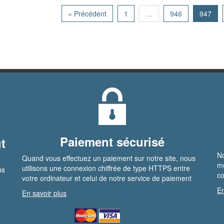
« Précédent
1
…
946
947
Paiement sécurisé
t
No
Quand vous effectuez un paiement sur notre site, nous
me
utilisons une connexion chiffrée de type HTTPS entre
us
co
votre ordinateur et celui de notre service de paiement
En
En savoir plus