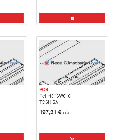
PCB
Ref: 43T6W616
TOSHIBA
197,21 €
TTC