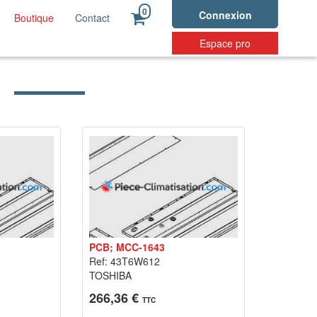
0
Connexion
Boutique
Contact
Espace pro
PCB; MCC-1643
Ref: 43T6W612
TOSHIBA
266,36 €
TTC